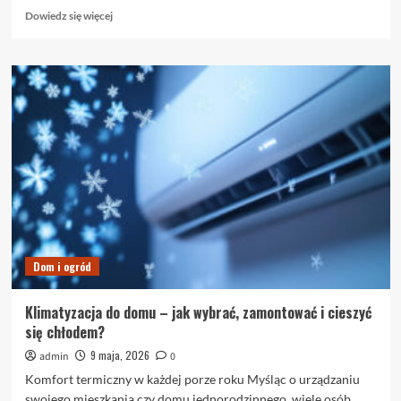
Dowiedz
Dowiedz się więcej
się
więcej
o
Odzież
multiochronna
–
klucz
do
pełnego
bezpieczeństwa
w
pracy
Dom i ogród
Klimatyzacja do domu – jak wybrać, zamontować i cieszyć
się chłodem?
9 maja, 2026
admin
0
Komfort termiczny w każdej porze roku Myśląc o urządzaniu
swojego mieszkania czy domu jednorodzinnego, wiele osób