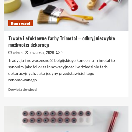
wnętrz
Dom i ogród
Trwałe i efektowne farby Trimetal – odkryj niezwykłe
możliwości dekoracji
5 czerwca, 2026
admin
0
Tradycja i nowoczesność belgijskiego koncernu Trimetal to
synonim jakości oraz innowacyjności w dziedzinie farb
dekoracyjnych. Jako jedyny przedstawiciel tego
renomowanego...
Dowiedz
Dowiedz się więcej
się
więcej
o
Trwałe
i
efektowne
farby