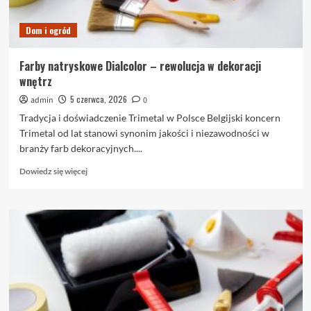
Dom i ogród
Farby natryskowe Dialcolor – rewolucja w dekoracji
wnętrz
5 czerwca, 2026
admin
0
Tradycja i doświadczenie Trimetal w Polsce Belgijski koncern
Trimetal od lat stanowi synonim jakości i niezawodności w
branży farb dekoracyjnych....
Dowiedz
Dowiedz się więcej
się
więcej
o
Farby
natryskowe
Dialcolor
–
rewolucja
w
dekoracji