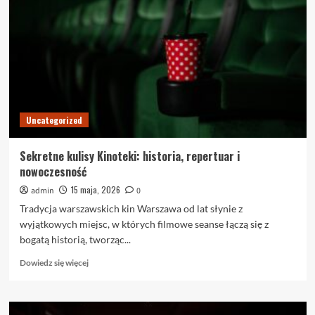
dimery
–
co
to
jest
i
dlaczego
warto
je
Uncategorized
wykonać?
Sekretne kulisy Kinoteki: historia, repertuar i
nowoczesność
15 maja, 2026
admin
0
Tradycja warszawskich kin Warszawa od lat słynie z
wyjątkowych miejsc, w których filmowe seanse łączą się z
bogatą historią, tworząc...
Dowiedz
Dowiedz się więcej
się
więcej
o
Sekretne