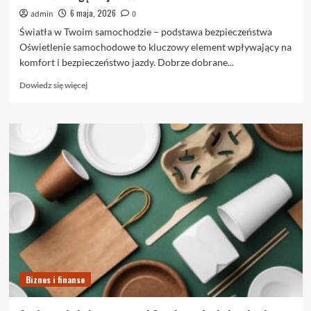
6 maja, 2026
admin
0
Światła w Twoim samochodzie – podstawa bezpieczeństwa
Oświetlenie samochodowe to kluczowy element wpływający na
komfort i bezpieczeństwo jazdy. Dobrze dobrane...
Dowiedz
Dowiedz się więcej
się
więcej
o
Nowoczesne
oświetlenie
samochodowe
–
dlaczego
warto
zwracać
uwagę
na
jakość?
Biznes i finanse