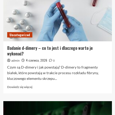
Trimetal
–
odkryj
niezwykłe
możliwości
dekoracji
Uncategorized
Badanie d-dimery – co to jest i dlaczego warto je
wykonać?
4 czerwca, 2026
admin
0
Czym są D-dimery i jak powstają? D-dimery to fragmenty
białek, które powstają w trakcie procesu rozkładu fibryny,
kluczowego elementu skrzepu...
Dowiedz
Dowiedz się więcej
się
więcej
o
Badanie
d-