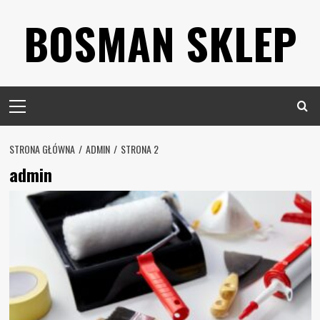
Skip
BOSMAN SKLEP
to
content
Primary
Menu
STRONA GŁÓWNA
ADMIN
STRONA 2
admin