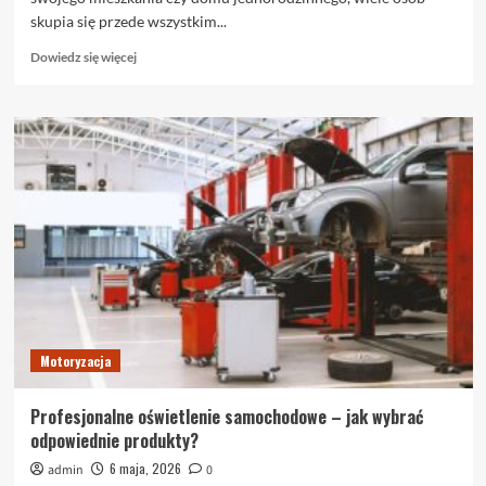
skupia się przede wszystkim...
Dowiedz
Dowiedz się więcej
się
więcej
o
Klimatyzacja
do
domu
–
jak
wybrać,
zamontować
i
cieszyć
się
chłodem?
Motoryzacja
Profesjonalne oświetlenie samochodowe – jak wybrać
odpowiednie produkty?
6 maja, 2026
admin
0