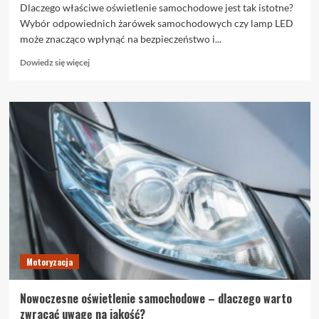
Dlaczego właściwe oświetlenie samochodowe jest tak istotne?
Wybór odpowiednich żarówek samochodowych czy lamp LED
może znacząco wpłynąć na bezpieczeństwo i...
Dowiedz
Dowiedz się więcej
się
więcej
o
Profesjonalne
oświetlenie
samochodowe
–
jak
wybrać
odpowiednie
produkty?
Motoryzacja
Nowoczesne oświetlenie samochodowe – dlaczego warto
zwracać uwagę na jakość?