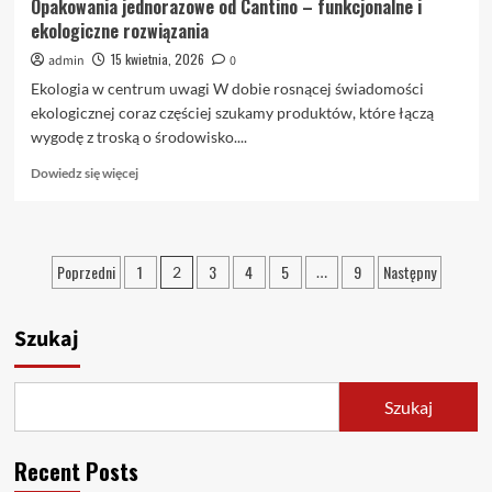
Opakowania jednorazowe od Cantino – funkcjonalne i
ekologiczne rozwiązania
15 kwietnia, 2026
admin
0
Ekologia w centrum uwagi W dobie rosnącej świadomości
ekologicznej coraz częściej szukamy produktów, które łączą
wygodę z troską o środowisko....
Dowiedz
Dowiedz się więcej
się
więcej
o
Opakowania
Stronicowanie
Poprzedni
1
3
4
5
9
Następny
2
…
jednorazowe
wpisów
od
Cantino
Szukaj
–
funkcjonalne
i
ekologiczne
Szukaj
rozwiązania
Recent Posts