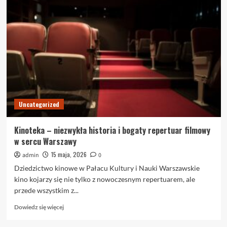
kulisy
Kinoteki:
historia,
repertuar
i
nowoczesność
Uncategorized
Kinoteka – niezwykła historia i bogaty repertuar filmowy
w sercu Warszawy
15 maja, 2026
admin
0
Dziedzictwo kinowe w Pałacu Kultury i Nauki Warszawskie
kino kojarzy się nie tylko z nowoczesnym repertuarem, ale
przede wszystkim z...
Dowiedz
Dowiedz się więcej
się
więcej