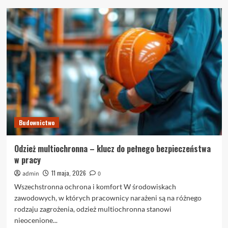
o
Kinoteka
–
niezwykła
historia
i
bogaty
repertuar
filmowy
w
sercu
Warszawy
Budownictwo
Odzież multiochronna – klucz do pełnego bezpieczeństwa
w pracy
11 maja, 2026
admin
0
Wszechstronna ochrona i komfort W środowiskach
zawodowych, w których pracownicy narażeni są na różnego
rodzaju zagrożenia, odzież multiochronna stanowi
nieocenione...