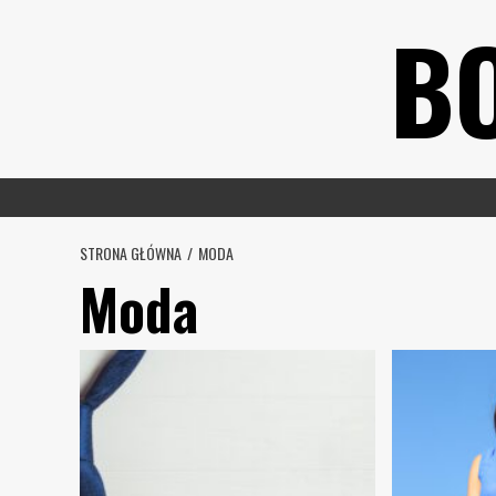
Skip
B
to
content
STRONA GŁÓWNA
MODA
Moda