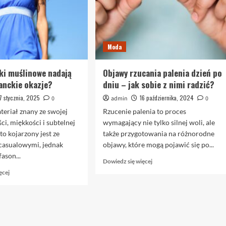
Moda
ki muślinowe nadają
Objawy rzucania palenia dzień po
ganckie okazje?
dniu – jak sobie z nimi radzić?
7 stycznia, 2025
16 października, 2024
0
admin
0
teriał znany ze swojej
Rzucenie palenia to proces
i, miękkości i subtelnej
wymagający nie tylko silnej woli, ale
to kojarzony jest ze
także przygotowania na różnorodne
 casualowymi, jednak
objawy, które mogą pojawić się po...
ason...
Dowiedz
Dowiedz się więcej
się
Dowiedz
ęcej
więcej
się
o
więcej
Objawy
o
rzucania
Czy
palenia
sukienki