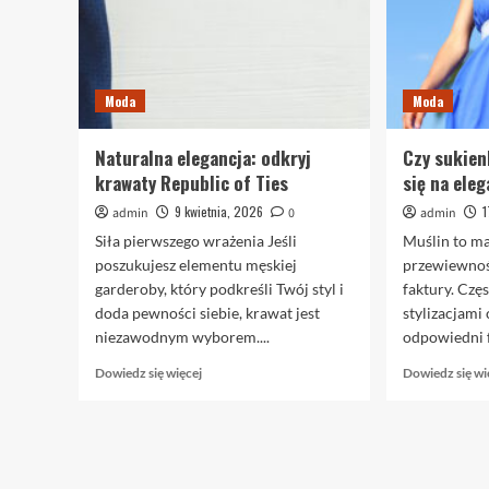
Moda
Moda
Naturalna elegancja: odkryj
Czy sukien
krawaty Republic of Ties
się na ele
9 kwietnia, 2026
1
admin
0
admin
Siła pierwszego wrażenia Jeśli
Muślin to ma
poszukujesz elementu męskiej
przewiewnośc
garderoby, który podkreśli Twój styl i
faktury. Częs
doda pewności siebie, krawat jest
stylizacjami
niezawodnym wyborem....
odpowiedni f
Dowiedz
Dowiedz się więcej
Dowiedz się wi
się
więcej
o
Naturalna
elegancja: