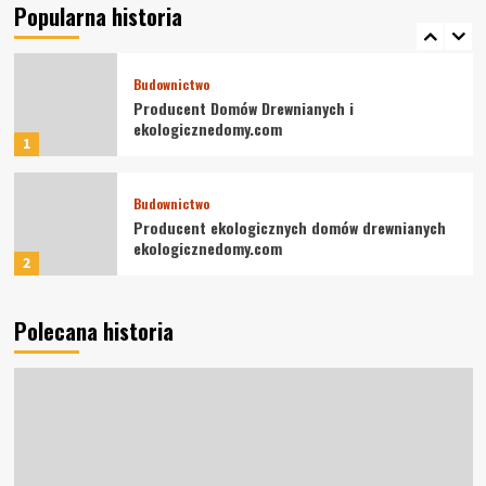
Warszawie – ParoVan
Popularna historia
5
Budownictwo
Producent Domów Drewnianych i
ekologicznedomy.com
1
Budownictwo
Producent ekologicznych domów drewnianych
ekologicznedomy.com
2
Nieruchomości
Polecana historia
Słupy energetyczne – jak uzyskać
odszkodowanie i zabezpieczyć swoje prawa
3
Dom i ogród
Parowa Rewolucja w Czyszczeniu Wnętrz