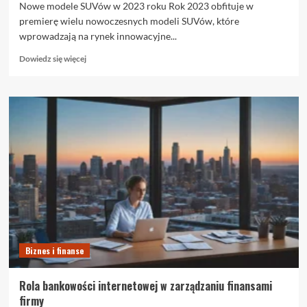
Nowe modele SUVów w 2023 roku Rok 2023 obfituje w
premierę wielu nowoczesnych modeli SUVów, które
wprowadzają na rynek innowacyjne...
Dowiedz
Dowiedz się więcej
się
więcej
o
Przegląd
najnowszych
modeli
SUVów
Biznes i finanse
Rola bankowości internetowej w zarządzaniu finansami
firmy