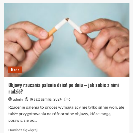
o
Nowoczesne
meble
do
łazienki
–
jak
dobrze
wybrać?
Moda
Objawy rzucania palenia dzień po dniu – jak sobie z nimi
radzić?
16 października, 2024
admin
0
Rzucenie palenia to proces wymagający nie tylko silnej woli, ale
także przygotowania na różnorodne objawy, które mogą
pojawić się po...
Dowiedz
Dowiedz się więcej