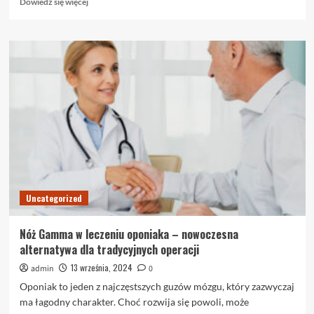
Dowiedz się więcej
się
więcej
o
Jak
wybrać
lampy
obrysowe
do
samochodu?
Uncategorized
Nóż Gamma w leczeniu oponiaka – nowoczesna
alternatywa dla tradycyjnych operacji
13 września, 2024
admin
0
Oponiak to jeden z najczęstszych guzów mózgu, który zazwyczaj
ma łagodny charakter. Choć rozwija się powoli, może