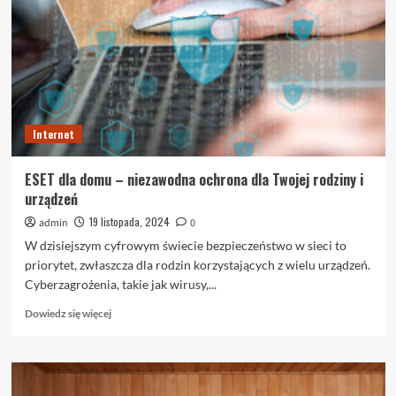
jak
wybrać
odpowiednie
na
każdą
porę
roku?
Internet
ESET dla domu – niezawodna ochrona dla Twojej rodziny i
urządzeń
19 listopada, 2024
admin
0
W dzisiejszym cyfrowym świecie bezpieczeństwo w sieci to
priorytet, zwłaszcza dla rodzin korzystających z wielu urządzeń.
Cyberzagrożenia, takie jak wirusy,...
Dowiedz
Dowiedz się więcej
się
więcej
o
ESET
dla