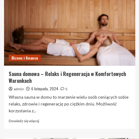
domu
–
niezawodna
ochrona
dla
Twojej
rodziny
i
urządzeń
Biznes i finanse
Sauna domowa – Relaks i Regeneracja w Komfortowych
Warunkach
6 listopada, 2024
admin
0
Własna sauna w domu to marzenie wielu osób ceniących sobie
relaks, zdrowie i regenerację po ciężkim dniu. Możliwość
korzystania z...
Dowiedz
Dowiedz się więcej
się
więcej
o