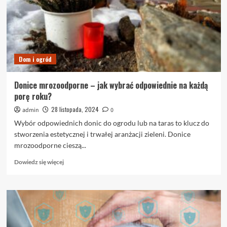
Dom i ogród
Donice mrozoodporne – jak wybrać odpowiednie na każdą
porę roku?
28 listopada, 2024
admin
0
Wybór odpowiednich donic do ogrodu lub na taras to klucz do
stworzenia estetycznej i trwałej aranżacji zieleni. Donice
mrozoodporne cieszą...
Dowiedz
Dowiedz się więcej
się
więcej
o
Donice
mrozoodporne
–