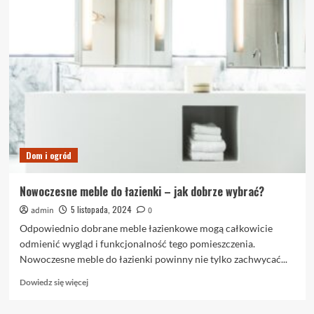
Sauna
domowa
–
Relaks
i
Regeneracja
w
Komfortowych
Warunkach
Dom i ogród
Nowoczesne meble do łazienki – jak dobrze wybrać?
5 listopada, 2024
admin
0
Odpowiednio dobrane meble łazienkowe mogą całkowicie
odmienić wygląd i funkcjonalność tego pomieszczenia.
Nowoczesne meble do łazienki powinny nie tylko zachwycać...
Dowiedz
Dowiedz się więcej
się
więcej