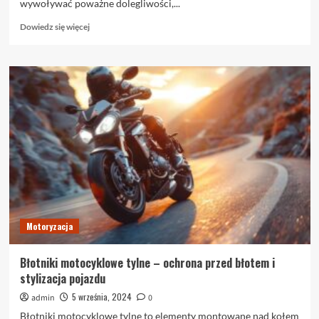
wywoływać poważne dolegliwości,...
Dowiedz
Dowiedz się więcej
się
więcej
o
Nóż
Gamma
w
leczeniu
oponiaka
–
nowoczesna
alternatywa
dla
tradycyjnych
operacji
Motoryzacja
Błotniki motocyklowe tylne – ochrona przed błotem i
stylizacja pojazdu
5 września, 2024
admin
0
Błotniki motocyklowe tylne to elementy montowane nad kołem