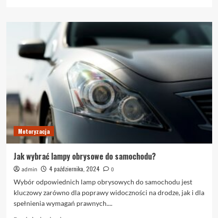
się
więcej
o
Objawy
rzucania
palenia
dzień
po
dniu
–
jak
sobie
z
nimi
Motoryzacja
radzić?
Jak wybrać lampy obrysowe do samochodu?
4 października, 2024
admin
0
Wybór odpowiednich lamp obrysowych do samochodu jest
kluczowy zarówno dla poprawy widoczności na drodze, jak i dla
spełnienia wymagań prawnych....
Dowiedz