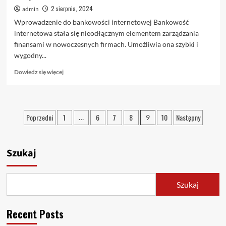
2 sierpnia, 2024
admin
Wprowadzenie do bankowości internetowej Bankowość
internetowa stała się nieodłącznym elementem zarządzania
finansami w nowoczesnych firmach. Umożliwia ona szybki i
wygodny...
Dowiedz
Dowiedz się więcej
się
więcej
o
Rola
Stronicowanie
Poprzedni
1
6
7
8
10
Następny
…
9
bankowości
wpisów
internetowej
w
zarządzaniu
Szukaj
finansami
firmy
Szukaj
Recent Posts