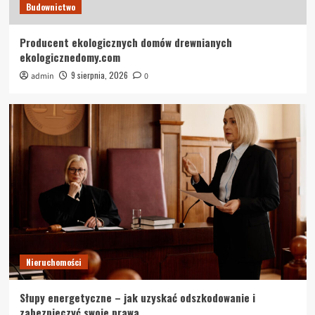
3
Budownictwo
Producent ekologicznych domów drewnianych
Dom i ogród
ekologicznedomy.com
Parowa Rewolucja w Czyszczeniu Wnętrz
9 sierpnia, 2026
admin
0
4
Dom i ogród
Innowacyjne czyszczenie tapicerki i wykładzin w
Warszawie – ParoVan
5
Nieruchomości
Słupy energetyczne – jak uzyskać odszkodowanie i
zabezpieczyć swoje prawa