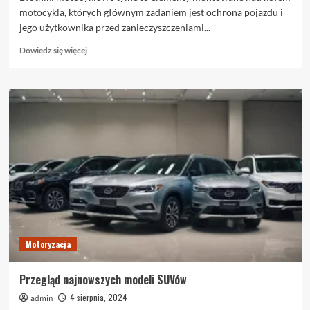
motocykla, których głównym zadaniem jest ochrona pojazdu i
jego użytkownika przed zanieczyszczeniami...
Dowiedz
Dowiedz się więcej
się
więcej
o
Błotniki
motocyklowe
tylne
–
ochrona
przed
błotem
i
stylizacja
pojazdu
Motoryzacja
Przegląd najnowszych modeli SUVów
4 sierpnia, 2024
admin