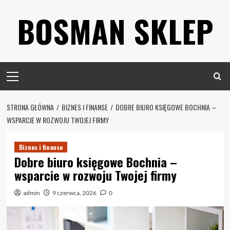
Skip
BOSMAN SKLEP
to
content
Primary
Menu
STRONA GŁÓWNA
BIZNES I FINANSE
DOBRE BIURO KSIĘGOWE BOCHNIA –
WSPARCIE W ROZWOJU TWOJEJ FIRMY
Biznes i finanse
Dobre biuro księgowe Bochnia –
wsparcie w rozwoju Twojej firmy
admin
9 czerwca, 2026
0