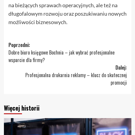
na bieżących sprawach operacyjnych, ale też na
długofalowym rozwoju oraz poszukiwaniu nowych
możliwości biznesowych.
Zobacz
Poprzedni:
Dobre biuro księgowe Bochnia – jak wybrać profesjonalne
wpisy
wsparcie dla firmy?
Dalej:
Profesjonalna drukarnia reklamy – klucz do skutecznej
promocji
Więcej historii