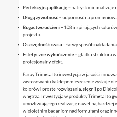
Perfekcyjną aplikację
– natrysk minimalizuje 
Długą żywotność
– odporność na promieniowan
Bogactwo odcieni
– 108 inspirujących koloró
projektu.
Oszczędność czasu
– łatwy sposób nakładania
Estetyczne wykończenie
– gładka struktura w
profesjonalny efekt.
Farby Trimetal to inwestycja w jakość i innow
zastosowaniu każde pomieszczenie zyskuje niep
kolorów i proste rozwiązania, sięgnij po Dialc
wnętrza. Inwestycja w produkty Trimetal to 
umożliwiającego realizację nawet najbardziej 
wieloletnim badaniom nad formułami oraz inn