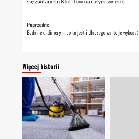
się zaufaniem Klientów na całym świecie.
Zobacz
Poprzedni:
Badanie d-dimery – co to jest i dlaczego warto je wykona
wpisy
Więcej historii