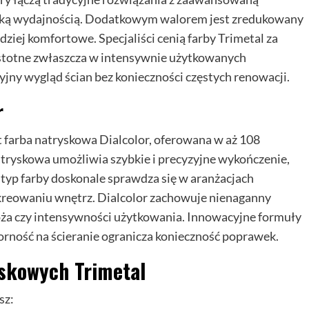
ysoką wydajnością. Dodatkowym walorem jest zredukowany
dziej komfortowe. Specjaliści cenią farby Trimetal za
stotne zwłaszcza w intensywnie użytkowanych
jny wygląd ścian bez konieczności częstych renowacji.
r
 farba natryskowa Dialcolor, oferowana w aż 108
tryskowa umożliwia szybkie i precyzyjne wykończenie,
 typ farby doskonale sprawdza się w aranżacjach
kreowaniu wnętrz. Dialcolor zachowuje nienaganny
łoża czy intensywności użytkowania. Innowacyjne formuły
orność na ścieranie ogranicza konieczność poprawek.
yskowych Trimetal
sz: