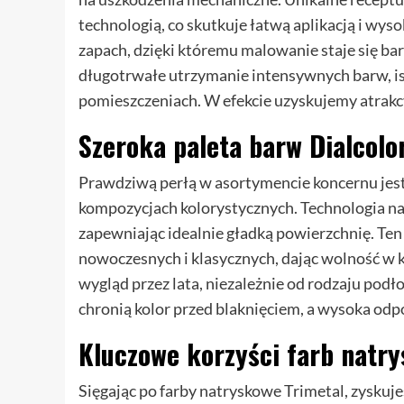
technologią, co skutkuje łatwą aplikacją i w
zapach, dzięki któremu malowanie staje się bar
długotrwałe utrzymanie intensywnych barw, i
pomieszczeniach. W efekcie uzyskujemy atrakcy
Szeroka paleta barw Dialcolo
Prawdziwą perłą w asortymencie koncernu jest
kompozycjach kolorystycznych. Technologia na
zapewniając idealnie gładką powierzchnię. Ten
nowoczesnych i klasycznych, dając wolność w 
wygląd przez lata, niezależnie od rodzaju pod
chronią kolor przed blaknięciem, a wysoka odp
Kluczowe korzyści farb natr
Sięgając po farby natryskowe Trimetal, zyskuje