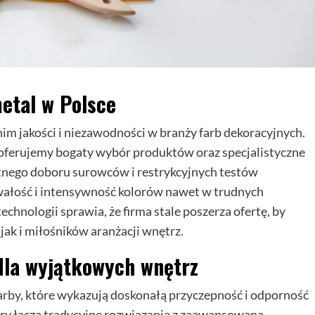
metal w Polsce
nim jakości i niezawodności w branży farb dekoracyjnych.
, oferujemy bogaty wybór produktów oraz specjalistyczne
tnego doboru surowców i restrykcyjnych testów
wałość i intensywność kolorów nawet w trudnych
nologii sprawia, że firma stale poszerza ofertę, by
jak i miłośników aranżacji wnętrz.
dla wyjątkowych wnętrz
arby
, które wykazują doskonałą przyczepność i odporność
ry łączą tradycyjne rozwiązania z zaawansowaną