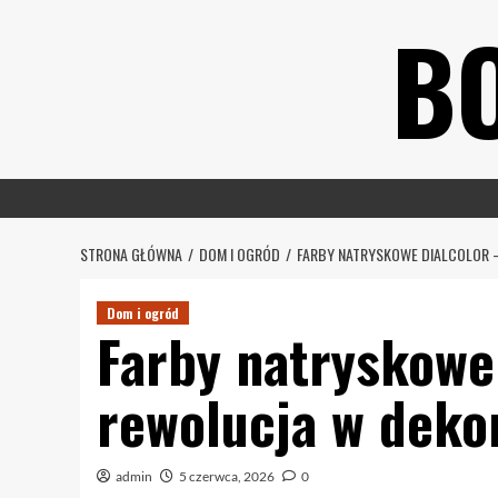
Skip
B
to
content
STRONA GŁÓWNA
DOM I OGRÓD
FARBY NATRYSKOWE DIALCOLOR 
Dom i ogród
Farby natryskowe
rewolucja w deko
admin
5 czerwca, 2026
0