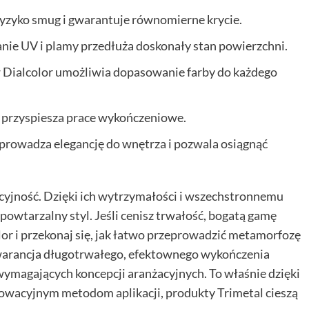
ryzyko smug i gwarantuje równomierne krycie.
ie UV i plamy przedłuża doskonały stan powierzchni.
w Dialcolor umożliwia dopasowanie farby do każdego
 przyspiesza prace wykończeniowe.
prowadza elegancję do wnętrza i pozwala osiągnąć
acyjność. Dzięki ich wytrzymałości i wszechstronnemu
owtarzalny styl. Jeśli cenisz trwałość, bogatą gamę
olor i przekonaj się, jak łatwo przeprowadzić metamorfozę
gwarancja długotrwałego, efektownego wykończenia
wymagających koncepcji aranżacyjnych. To właśnie dzięki
owacyjnym metodom aplikacji, produkty Trimetal cieszą