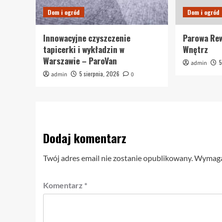
Dom i ogród
Dom i ogród
Innowacyjne czyszczenie
Parowa Rew
tapicerki i wykładzin w
Wnętrz
Warszawie – ParoVan
5
admin
5 sierpnia, 2026
admin
0
Dodaj komentarz
Twój adres email nie zostanie opublikowany.
Wymagan
Komentarz
*