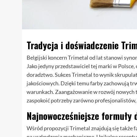
Tradycja i doświadczenie Tri
Belgijski koncern Trimetal od lat stanowi syno
Jako jedyny przedstawiciel tej marki w Polsce
doradztwo. Sukces Trimetal to wynik skrupula
jakościowych. Dzięki temu farby zachowują tr
warunkach. Zaangażowanie w rozwój nowych tech
zaspokoić potrzeby zarówno profesjonalistów, 
Najnowocześniejsze formuły 
Wśród propozycji Trimetal znajdują się także
f
na uszkodzenia mechaniczne. Unikalne receptu