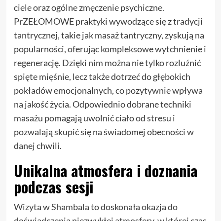
ciele oraz ogólne zmęczenie psychiczne.
PrZEŁOMOWE praktyki wywodzące się z tradycji
tantrycznej, takie jak masaż tantryczny, zyskują na
popularności, oferując kompleksowe wytchnienie i
regenerację. Dzięki nim można nie tylko rozluźnić
spięte mięśnie, lecz także dotrzeć do głębokich
pokładów emocjonalnych, co pozytywnie wpływa
na jakość życia. Odpowiednio dobrane techniki
masażu pomagają uwolnić ciało od stresu i
pozwalają skupić się na świadomej obecności w
danej chwili.
Unikalna atmosfera i doznania
podczas sesji
Wizyta w
Shambala
to doskonała okazja do
doświadczenia niezwykłej atmosfery, w której czas