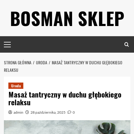
Skip
BOSMAN SKLEP
to
content
Primary
Menu
STRONA GŁÓWNA
URODA
MASAŻ TANTRYCZNY W DUCHU GŁĘBOKIEGO
RELAKSU
Uroda
Masaż tantryczny w duchu głębokiego
relaksu
admin
28 października, 2025
0