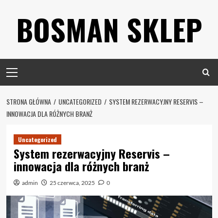
Skip
BOSMAN SKLEP
to
content
Primary
Menu
STRONA GŁÓWNA
UNCATEGORIZED
SYSTEM REZERWACYJNY RESERVIS –
INNOWACJA DLA RÓŻNYCH BRANŻ
Uncategorized
System rezerwacyjny Reservis –
innowacja dla różnych branż
admin
25 czerwca, 2025
0