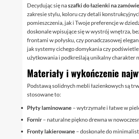
Decydując się na
szafki do łazienki na zamów
zakresie stylu, koloru czy detali konstrukcyj
pomieszczenia, jak i Twoje preferencje w dzie
doskonale wpisujące się w wystrój wnętrza, bez
frontami w połysku, czy ponadczasowej elegan
jak systemy cichego domykania czy podświetl
użytkowania i podkreślają unikalny charakter n
Materiały i wykończenie najw
Podstawą solidnych mebli łazienkowych są trw
stosowane to:
Płyty laminowane
– wytrzymałe i łatwe w piel
Fornir
– naturalne piękno drewna w nowoczesn
Fronty lakierowane
– doskonałe do minimalis