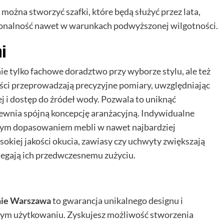
można stworzyć szafki, które będą służyć przez lata,
jonalność nawet w warunkach podwyższonej wilgotności.
i
e tylko fachowe doradztwo przy wyborze stylu, ale też
ści przeprowadzają precyzyjne pomiary, uwzględniając
ej i dostęp do źródeł wody. Pozwala to uniknąć
apewnia spójną koncepcję aranżacyjną. Indywidualne
tnym dopasowaniem mebli w nawet najbardziej
kiej jakości okucia, zawiasy czy uchwyty zwiększają
iegają ich przedwczesnemu zużyciu.
enie Warszawa
to gwarancja unikalnego designu i
nym użytkowaniu. Zyskujesz możliwość stworzenia