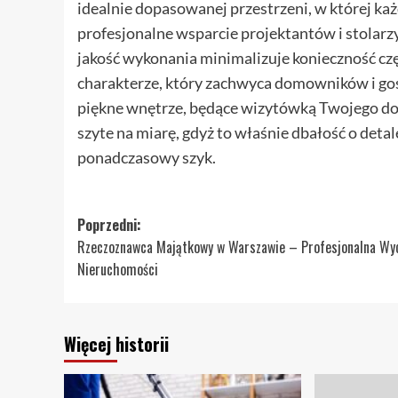
idealnie dopasowanej przestrzeni, w której każd
profesjonalne wsparcie projektantów i stolarz
jakość wykonania minimalizuje konieczność cz
charakterze, który zachwyca domowników i goś
piękne wnętrze, będące wizytówką Twojego do
szyte na miarę, gdyż to właśnie dbałość o deta
ponadczasowy szyk.
Zobacz
Poprzedni:
Rzeczoznawca Majątkowy w Warszawie – Profesjonalna Wy
wpisy
Nieruchomości
Więcej historii