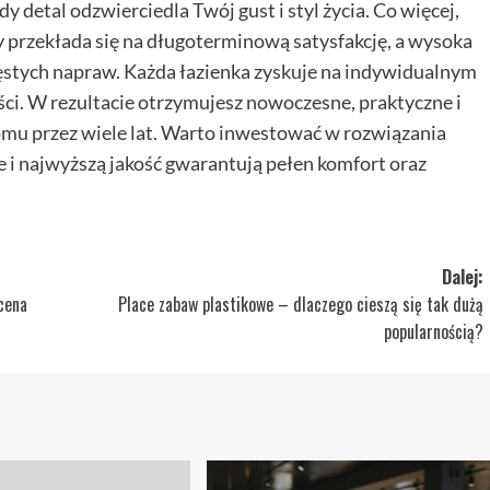
y detal odzwierciedla Twój gust i styl życia. Co więcej,
y przekłada się na długoterminową satysfakcję, a wysoka
ęstych napraw. Każda łazienka zyskuje na indywidualnym
ci. W rezultacie otrzymujesz nowoczesne, praktyczne i
mu przez wiele lat. Warto inwestować w rozwiązania
le i najwyższą jakość gwarantują pełen komfort oraz
Dalej:
cena
Place zabaw plastikowe – dlaczego cieszą się tak dużą
popularnością?