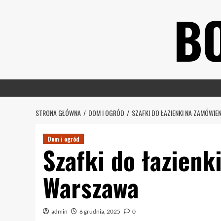
Skip
B
to
content
STRONA GŁÓWNA
DOM I OGRÓD
SZAFKI DO ŁAZIENKI NA ZAMÓWI
Dom i ogród
Szafki do łazienk
Warszawa
admin
6 grudnia, 2025
0