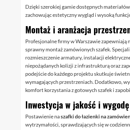
Dzięki szerokiej gamie dostępnych materiałów 
zachowując estetyczny wygląd i wysoką funkc
Montaż i aranżacja przestrzen
Profesjonalne firmy w Warszawie zapewniają ni
sprawny montaż zamówionych szafek. Specjali
rozmieszczenie armatury, instalacji elektryczn
niepożądanych kolizji z infrastrukturą oraz z
podejście do każdego projektu skutkuje świe
wymagających przestrzeniach. Dodatkowo, wyso
komfort korzystania z gotowych szafek i zapob
Inwestycja w jakość i wygodę
Postawienie na
szafki do łazienki na zamówi
wytrzymałości, sprawdzających się w codzien