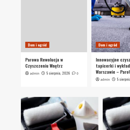
Dom i ogród
Dom i ogród
Parowa Rewolucja w
Innowacyjne czys
Czyszczeniu Wnętrz
tapicerki i wykład
Warszawie – Paro
5 sierpnia, 2026
admin
0
5 sierpn
admin