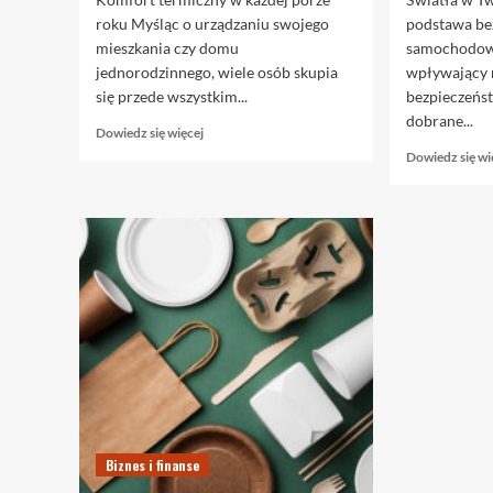
roku Myśląc o urządzaniu swojego
podstawa be
mieszkania czy domu
samochodowe
jednorodzinnego, wiele osób skupia
wpływający 
się przede wszystkim...
bezpieczeńs
dobrane...
Dowiedz
Dowiedz się więcej
się
Dowiedz się wi
więcej
o
Klimatyzacja
do
domu
–
jak
wybrać,
zamontować
i
cieszyć
się
chłodem?
Biznes i finanse