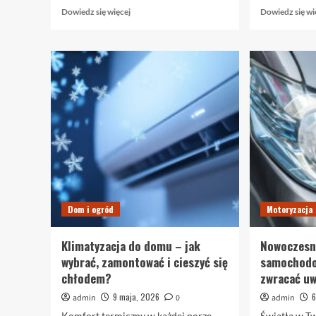
Dowiedz
Dowiedz się więcej
Dowiedz się wi
się
więcej
o
Kinoteka
–
niezwykła
historia
i
bogaty
repertuar
filmowy
w
sercu
Warszawy
Dom i ogród
Motoryzacja
Klimatyzacja do domu – jak
Nowoczesne
wybrać, zamontować i cieszyć się
samochodo
chłodem?
zwracać uw
9 maja, 2026
6
admin
0
admin
Komfort termiczny w każdej porze
Światła w T