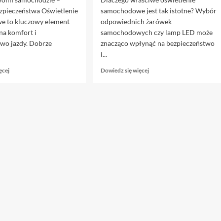
zpieczeństwa Oświetlenie
samochodowe jest tak istotne? Wybór
 to kluczowy element
odpowiednich żarówek
na komfort i
samochodowych czy lamp LED może
two jazdy. Dobrze
znacząco wpłynąć na bezpieczeństwo
i...
Dowiedz
Dowiedz
ęcej
Dowiedz się więcej
się
się
więcej
więcej
o
o
Nowoczesne
Profesjonalne
oświetlenie
oświetlenie
samochodowe
samochodowe
–
–
dlaczego
jak
warto
wybrać
zwracać
odpowiednie
uwagę
produkty?
na
jakość?