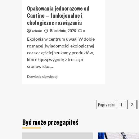
Opakowania jednorazowe od
Cantino – funkcjonalne i
ekologiczne rozwiązania
15 kwietnia, 2026
admin
0
Ekologia w centrum uwagi W dobie
rosnącej świadomości ekologicznej
coraz częściej szukamy produktów,
które łączą wygodę z troską o
środowisko....
Dowiedz
Dowiedz się więcej
się
więcej
o
Opakowania
Stronicowa
Poprzedni
1
2
jednorazowe
wpisów
od
Cantino
Być może przegapiłeś
–
funkcjonalne
i