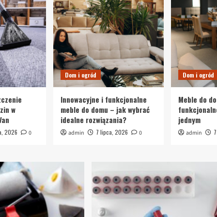
Dom i ogród
Dom i ogród
zczenie
Innowacyjne i funkcjonalne
Meble do d
zin w
meble do domu – jak wybrać
funkcjonalno
Van
idealne rozwiązania?
jednym
ia, 2026
7 lipca, 2026
7
0
admin
0
admin