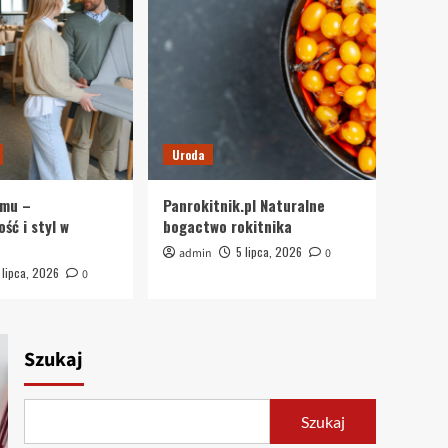
Dom i ogród
Parowa Rewolucja w
Czyszczeniu Wnętrz
1
Dom i ogród
Innowacyjne czyszczenie
Uroda
tapicerki i wykładzin w
Warszawie – ParoVan
2
omu –
Panrokitnik.pl Naturalne
ść i styl w
bogactwo rokitnika
Dom i ogród
Innowacyjne i
5 lipca, 2026
admin
0
funkcjonalne meble do
 lipca, 2026
0
domu – jak wybrać
3
idealne rozwiązania?
Dom i ogród
Szukaj
Meble do domu –
funkcjonalność i styl w
jednym
4
Szukaj