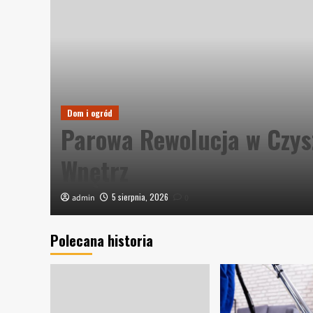
Dom i ogród
Parowa Rewolucja w Czys
Wnętrz
5 sierpnia, 2026
admin
0
Polecana historia