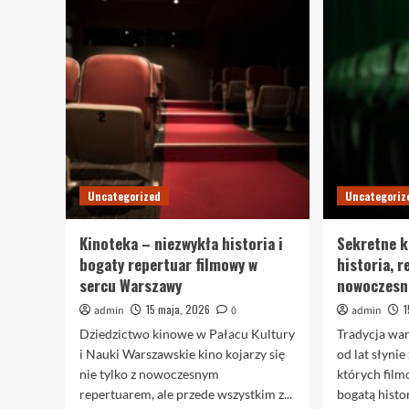
Trwałe
i
efektowne
farby
Trimetal
–
odkryj
niezwykłe
możliwości
dekoracji
Uncategorized
Uncategoriz
Kinoteka – niezwykła historia i
Sekretne k
bogaty repertuar filmowy w
historia, r
sercu Warszawy
nowoczesn
15 maja, 2026
1
admin
0
admin
Dziedzictwo kinowe w Pałacu Kultury
Tradycja wa
i Nauki Warszawskie kino kojarzy się
od lat słyni
nie tylko z nowoczesnym
których film
repertuarem, ale przede wszystkim z...
bogatą histor