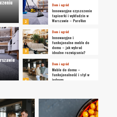
czeniu
Dom i ogród
Innowacyjne czyszczenie
tapicerki i wykładzin w
Warszawie – ParoVan
2
Dom i ogró
Dom i ogród
Inno
Innowacyjne i
funkcjonalne meble do
domu – jak wybrać
szczenie tapicerki i
domu
3
idealne rozwiązania?
arszawie
rszawie – ParoVan
rozw
Dom i ogród
Meble do domu –
funkcjonalność i styl w
admin
jednym
4
Uroda
Panrokitnik.pl Naturalne
bogactwo rokitnika
5