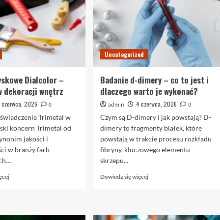
Uncategorized
yskowe Dialcolor –
Badanie d-dimery – co to jest i
w dekoracji wnętrz
dlaczego warto je wykonać?
 czerwca, 2026
4 czerwca, 2026
0
admin
0
oświadczenie Trimetal w
Czym są D-dimery i jak powstają? D-
jski koncern Trimetal od
dimery to fragmenty białek, które
synonim jakości i
powstają w trakcie procesu rozkładu
ci w branży farb
fibryny, kluczowego elementu
h....
skrzepu...
Dowiedz
Dowiedz
ęcej
Dowiedz się więcej
się
się
więcej
więcej
o
o
Farby
Badanie