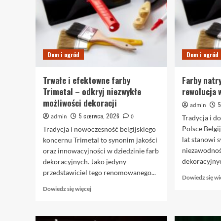
Dom i ogród
Dom i ogród
Trwałe i efektowne farby
Farby natr
Trimetal – odkryj niezwykłe
rewolucja 
możliwości dekoracji
5
admin
5 czerwca, 2026
admin
0
Tradycja i d
Polsce Belgi
Tradycja i nowoczesność belgijskiego
lat stanowi 
koncernu Trimetal to synonim jakości
niezawodnoś
oraz innowacyjności w dziedzinie farb
dekoracyjnyc
dekoracyjnych. Jako jedyny
przedstawiciel tego renomowanego...
Dowiedz się wi
Dowiedz
Dowiedz się więcej
się
więcej
o