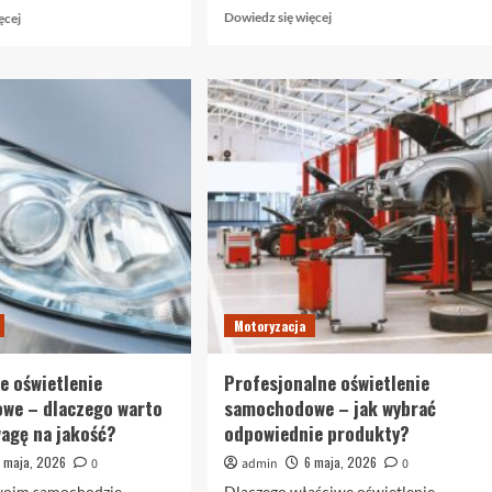
Dowiedz
Dowiedz
Dowiedz się więcej
ęcej
się
się
więcej
więcej
o
o
Odzież
Sekretne
multiochronna
kulisy
–
Kinoteki:
klucz
historia,
do
repertuar
pełnego
i
bezpieczeństwa
nowoczesność
w
pracy
Motoryzacja
 oświetlenie
Profesjonalne oświetlenie
we – dlaczego warto
samochodowe – jak wybrać
agę na jakość?
odpowiednie produkty?
 maja, 2026
6 maja, 2026
0
admin
0
woim samochodzie –
Dlaczego właściwe oświetlenie