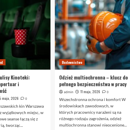
natryskowe
d-
Dialcolor
dimery
–
–
rewolucja
co
w
to
dekoracji
jest
wnętrz
i
dlaczego
warto
je
wykonać?
ed
Budownictwo
ulisy Kinoteki:
Odzież multiochronna – klucz do
epertuar i
pełnego bezpieczeństwa w pracy
ość
11 maja, 2026
admin
0
5 maja, 2026
0
Wszechstronna ochrona i komfort W
środowiskach zawodowych, w
rszawskich kin Warszawa
których pracownicy narażeni są na
e z wyjątkowych miejsc, w
różnego rodzaju zagrożenia, odzież
owe seanse łączą się z
multiochronna stanowi nieocenione...
ią, tworząc...