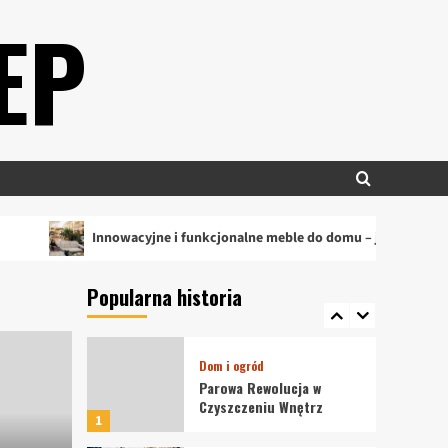
Dom i ogród
EP
Innowacyjne i
funkcjonalne meble do
domu – jak wybrać
3
idealne rozwiązania?
Dom i ogród
Meble do domu –
funkcjonalność i styl w
jednym
4
Innowacyjne i funkcjonalne meble do domu – jak wybrać idealne ro
Uroda
Panrokitnik.pl Naturalne
Popularna historia
bogactwo rokitnika
5
Dom i ogród
Parowa Rewolucja w
Czyszczeniu Wnętrz
1