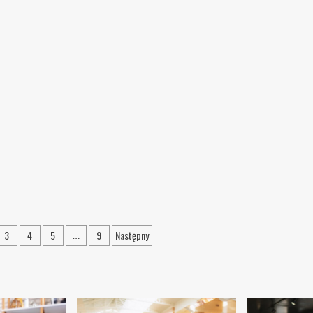
nie
3
4
5
9
Następny
…